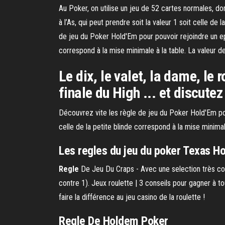
Au Poker, on utilise un jeu de 52 cartes normales, do
à l’As, qui peut prendre soit la valeur 1 soit celle de 
de jeu du Poker Hold'Em pour pouvoir rejoindre un epa
correspond à la mise minimale à la table. La valeur d
Le dix, le valet, la dame, le
finale du High ... et discutez 
Découvrez vite les règle de jeu du Poker Hold'Em pou
celle de la petite blinde correspond à la mise minima
Les regles
du jeu du
poker
Texas Ho
Regle
De Jeu Du Craps - Avec une selection très c
contre 1).
Jeux roulette | 3 conseils pour gagner à t
faire la différence au jeu casino de la roulette !
Regle
De Holdem
Poker