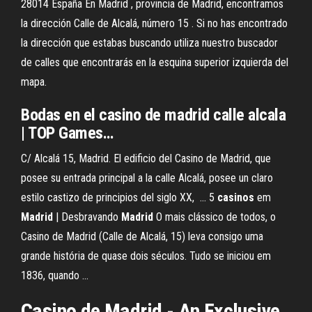
28014 España En Madrid , provincia de Madrid, encontramos
la dirección Calle de Alcalá, número 15 . Si no has encontrado
la dirección que estabas buscando utiliza nuestro buscador
de calles que encontrarás en la esquina superior izquierda del
mapa.
Bodas en el
casino
de
madrid
calle
alcala
| TOP Games…
C/ Alcalá 15, Madrid. El edificio del Casino de Madrid, que
posee su entrada principal a la calle Alcalá, posee un claro
estilo castizo de principios del siglo XX, ... 5
casinos
em
Madrid
| Desbravando
Madrid
O mais clássico de todos, o
Casino de Madrid (Calle de Alcalá, 15) leva consigo uma
grande história de quase dois séculos. Tudo se iniciou em
1836, quando ...
Casino de Madrid - An Exclusive