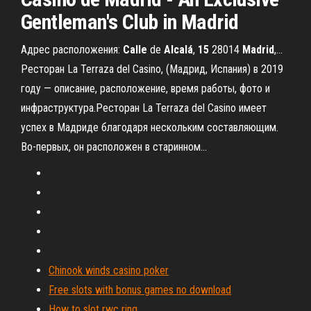
Gentleman's Club in Madrid
Адрес расположения:
Calle
de
Alcalá
,
15
28014
Madrid
,…
Ресторан La Terraza del Casino, (Мадрид, Испания) в 2019
году — описание, расположение, время работы, фото и
инфраструктура.Ресторан La Terraza del Casino имеет
успех в Мадриде благодаря нескольким составляющим.
Во-первых, он расположен в старинном...
Chinook winds casino poker
Free slots with bonus games no download
How to slot rwc ring